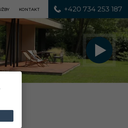
+420 734 253 187
UŽBY
KONTAKT
e