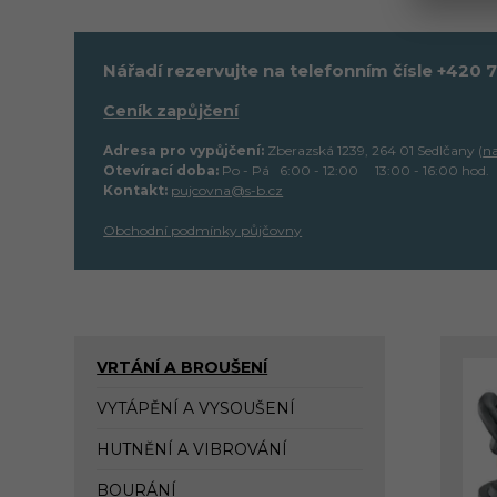
Nářadí rezervujte na telefonním čísle +420 
Ceník zapůjčení
Adresa pro vypůjčení:
Zberazská 1239, 264 01 Sedlčany (
n
Otevírací doba:
Po - Pá 6:00 - 12:00 13:00 - 16:00 hod.
Kontakt:
pujcovna@s-b.cz
Obchodní podmínky půjčovny
VRTÁNÍ A BROUŠENÍ
VYTÁPĚNÍ A VYSOUŠENÍ
HUTNĚNÍ A VIBROVÁNÍ
BOURÁNÍ