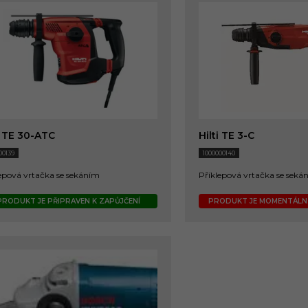
i TE 30-ATC
Hilti TE 3-C
00139
1000000140
epová vrtačka se sekáním
Příklepová vrtačka se seká
PRODUKT JE PŘIPRAVEN K ZAPŮJČENÍ
PRODUKT JE MOMENTÁL