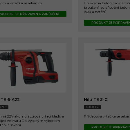
epová vrtačka se sekáním
Bruska na beton pro nároč
broušení, zdrsňování beton
laku a nátěrů
PRODUKT JE PŘIPRAVEN K ZAPŮJČENÍ
PRODUKT JE PŘIPRAVEN
i TE 6-A22
Hilti TE 3-C
00957
1000000140
nná 22V akumulátorová vrtací kladiva
Příklepová vrtačka se seká
ojetí ve tvaru D s vysokým výkonem
rtání a sekání
PRODUKT JE PŘIPRAVEN