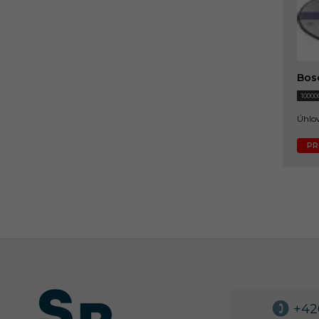
Bos
10000
Úhlov
PR
+42