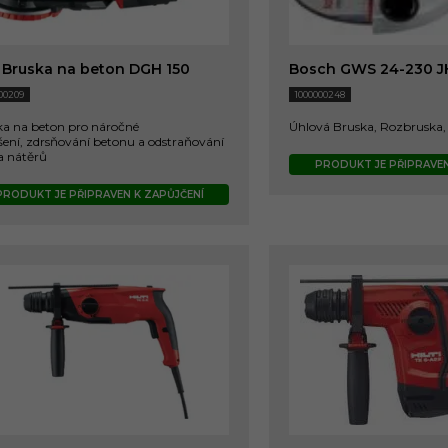
i Bruska na beton DGH 150
Bosch GWS 24-230 J
00209
1000000248
ka na beton pro náročné
Úhlová Bruska, Rozbruska, V
ení, zdrsňování betonu a odstraňování
a nátěrů
PRODUKT JE PŘIPRAVEN
PRODUKT JE PŘIPRAVEN K ZAPŮJČENÍ