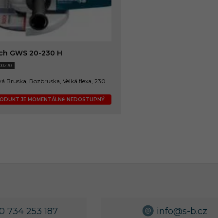
ch GWS 20-230 H
00230
á Bruska, Rozbruska, Velká flexa, 230
ODUKT JE MOMENTÁLNĚ NEDOSTUPNÝ
0 734 253 187
info@s-b.cz