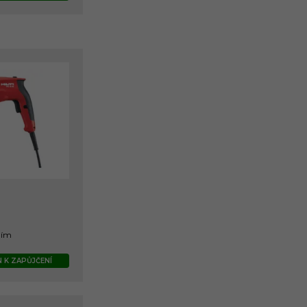
ním
 K ZAPŮJČENÍ