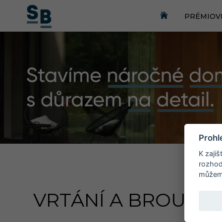
PRÉMIOV
Prohl
K zaji
rozhod
můžeme
VRTÁNÍ A BROUŠEN