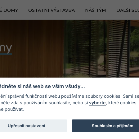
É DOMY
OSTATNÍ VÝSTAVBA
NÁŠ TÝM
DALŠÍ SL
édněte si náš web se vším všudy...
štění správné funkčnosti webu používáme soubory cookies. Sami s
něte zda s používáním souhlasíte, nebo si
vyberte
, které cookies
 používat.
Í
Upřesnit nastavení
Souhlasím a přijímám