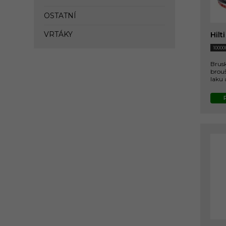
OSTATNÍ
VRTÁKY
Hilt
10000
Brus
brouš
laku 