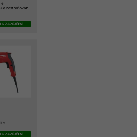
né
u a odstraňování
 K ZAPŮJČENÍ
ním
 K ZAPŮJČENÍ