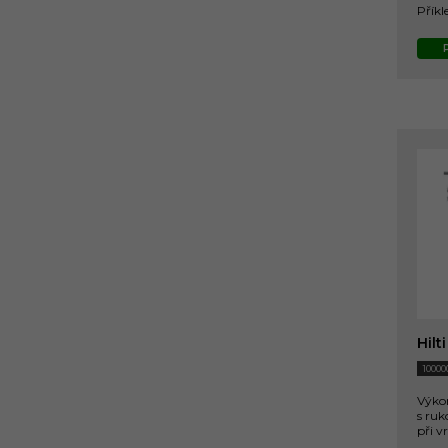
Příkl
Hilt
10000
Výko
s ruk
při v