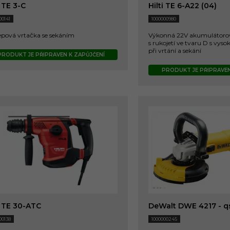
i TE 3-C
Hilti TE 6-A22 (04)
00141
1000000980
epová vrtačka se sekáním
Výkonná 22V akumulátorová
s rukojetí ve tvaru D s vy
při vrtání a sekání
PRODUKT JE PŘIPRAVEN K ZAPŮJČENÍ
PRODUKT JE PŘIPRAVEN
i TE 30-ATC
DeWalt DWE 4217 - q
00138
1000000245