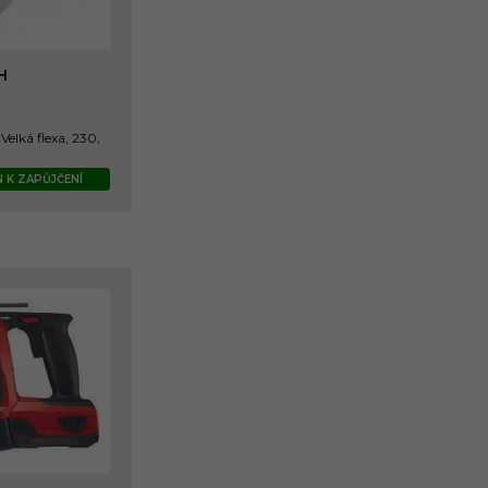
H
elká flexa, 230,
 K ZAPŮJČENÍ