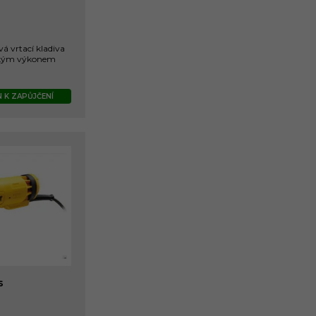
 vrtací kladiva
sokým výkonem
 K ZAPŮJČENÍ
s