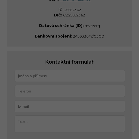
IČ:
25652362
DIČ:
CZ25652362
Datová schránka (ID):
mvtzcrq
Bankovní spojení:
245683647/0300
Kontaktní formulář