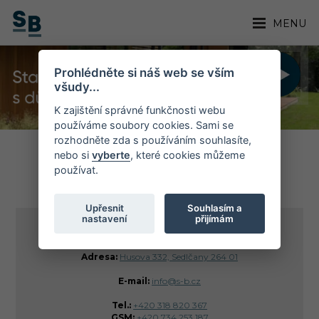
MENU
Prohlédněte si náš web se vším
všudy...
K zajištění správné funkčnosti webu
používáme soubory cookies. Sami se
rozhodněte zda s používáním souhlasíte,
nebo si
vyberte
, které cookies můžeme
používat.
KONTAKT
Upřesnit
Souhlasím a
nastavení
přijímám
S-B s.r.o.
Adresa:
Husova 332, Sedlčany 264 01
E-mail:
info@s-b.cz
Tel.:
+420 318 820 367
GSM:
+420 734 253 187