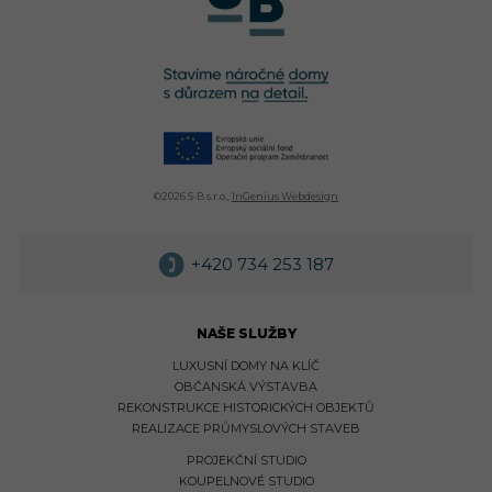
©
2026 S-B s.r.o.,
InGenius Webdesign
+420 734 253 187
NAŠE SLUŽBY
LUXUSNÍ DOMY NA KLÍČ
OBČANSKÁ VÝSTAVBA
REKONSTRUKCE HISTORICKÝCH OBJEKTŮ
REALIZACE PRŮMYSLOVÝCH STAVEB
PROJEKČNÍ STUDIO
KOUPELNOVÉ STUDIO