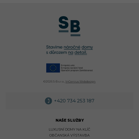
©
2026 S-B s.r.o.,
InGenius Webdesign
+420 734 253 187
NAŠE SLUŽBY
LUXUSNÍ DOMY NA KLÍČ
OBČANSKÁ VÝSTAVBA