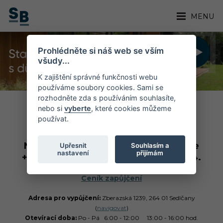
MENU
Prohlédněte si náš web se vším
všudy...
K zajištění správné funkčnosti webu
používáme soubory cookies. Sami se
rozhodněte zda s používáním souhlasíte,
nebo si
vyberte
, které cookies můžeme
PŮJČOVNA NÁŘADÍ
používat.
Nářadí rezervujte na telefonním čísle
Upřesnit
Souhlasím a
nastavení
přijímám
+420 724 624 536, +420 603 471 874.
Ceník zapůjčení
Adresa pro vypůjčení:
Zberazská 1239, 264 01 Sedlčany
(
navigovat
)
Otevírací doba:
Po - Pá 6:00 - 12:00 13:00 - 16:00 hod.