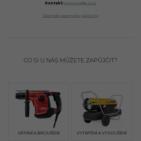
Kontakt:
pujcovna@s-b.cz
Obchodní podmínky půjčovny
CO SI U NÁS MŮŽETE ZAPŮJČIT?
VRTÁNÍ A BROUŠENÍ
VYTÁPĚNÍ A VYSOUŠENÍ