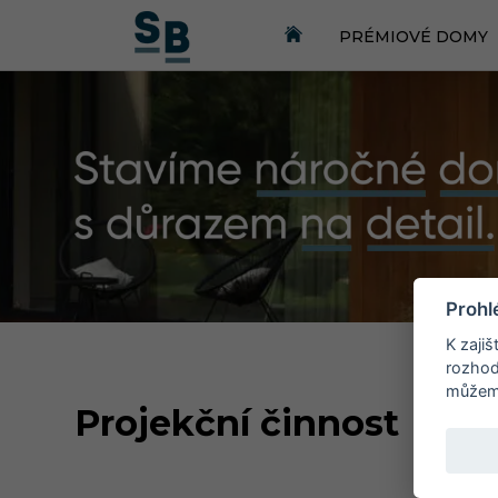
PRÉMIOVÉ DOMY
Prohl
K zaji
rozhod
můžeme
Projekční činnost