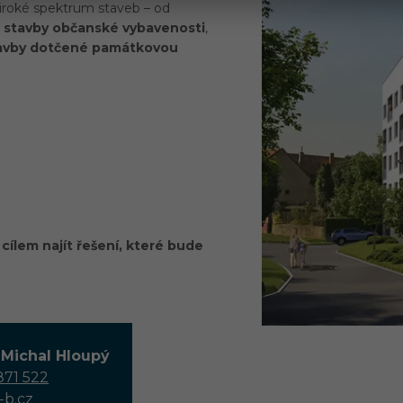
iroké spektrum staveb – od
s
stavby občanské vybavenosti
,
avby dotčené památkovou
cílem najít řešení, které bude
. Michal Hloupý
871 522
-b.cz