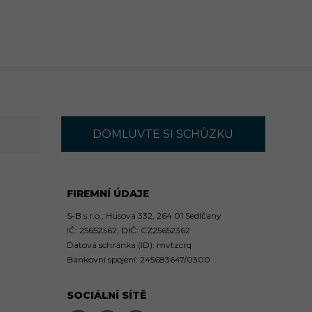
DOMLUVTE SI SCHŮZKU
FIREMNÍ ÚDAJE
S-B s.r.o., Husova 332, 264 01 Sedlčany
IČ: 25652362, DIČ: CZ25652362
Datová schránka (ID): mvtzcrq
Bankovní spojení: 245683647/0300
SOCIÁLNÍ SÍTĚ