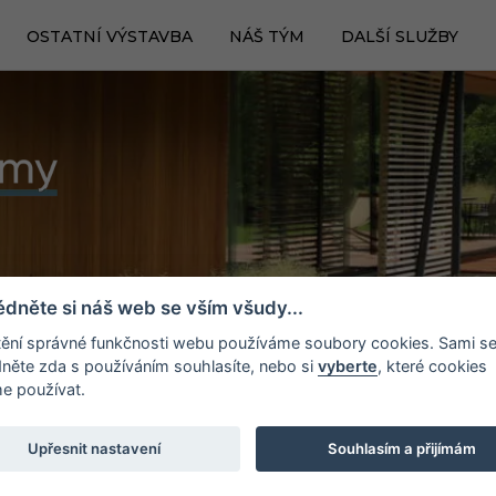
OSTATNÍ VÝSTAVBA
NÁŠ TÝM
DALŠÍ SLUŽBY
édněte si náš web se vším všudy...
štění správné funkčnosti webu používáme soubory cookies. Sami s
něte zda s používáním souhlasíte, nebo si
vyberte
, které cookies
 používat.
Upřesnit nastavení
Souhlasím a přijímám