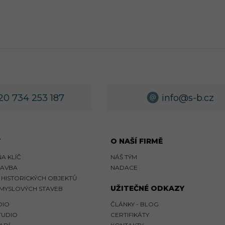
20 734 253 187
info@s-b.cz
Y
O NAŠÍ FIRMĚ
A KLÍČ
NÁŠ TÝM
TAVBA
NADACE
HISTORICKÝCH OBJEKTŮ
UŽITEČNÉ ODKAZY
MYSLOVÝCH STAVEB
DIO
ČLÁNKY - BLOG
TUDIO
CERTIFIKÁTY