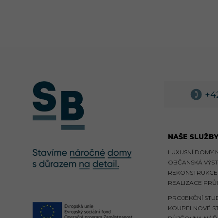
+4
NAŠE SLUŽB
LUXUSNÍ DOMY N
OBČANSKÁ VÝS
REKONSTRUKCE 
REALIZACE PRŮ
PROJEKČNÍ STU
KOUPELNOVÉ S