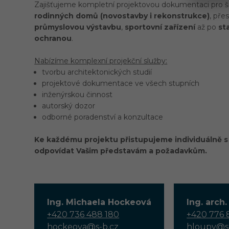
Zajišťujeme kompletní projektovou dokumentaci pro š
rodinných domů (novostavby i rekonstrukce)
, pře
průmyslovou výstavbu
,
sportovní zařízení
až po
st
ochranou
.
Nabízíme komplexní projekční služby:
tvorbu architektonických studií
projektové dokumentace ve všech stupních
inženýrskou činnost
autorský dozor
odborné poradenství a konzultace
Ke každému projektu přistupujeme individuálně s 
odpovídat Vašim představám a požadavkům.
Ing. Michaela Hockeová
Ing. arch
+420 736 488 180
+420 776 
hockeova@s-b.cz
hloupy@s