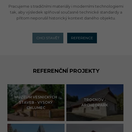
Pracujeme s tradičními materiály i moderními technologiemi
tak, aby výsledek splňoval současné technické standardy a
přitom neporušil historický kontext daného objektu.
CHCI STAVĚT
REFERENCE
REFERENČNÍ PROJEKTY
MUZEUM VESNICKÝCH
TROCNOV -
STAVEB - VYSOKÝ
ARCHEOPARK
CHLUMEC