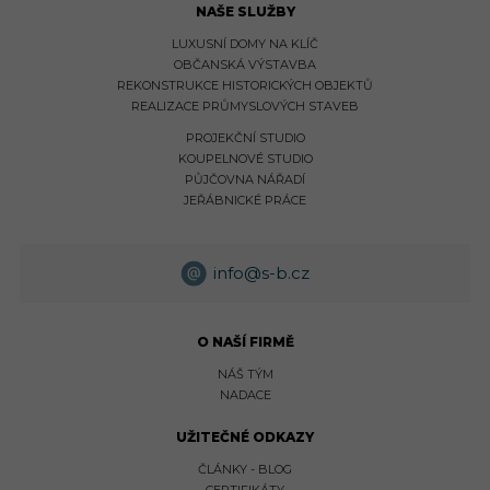
NAŠE SLUŽBY
LUXUSNÍ DOMY NA KLÍČ
OBČANSKÁ VÝSTAVBA
REKONSTRUKCE HISTORICKÝCH OBJEKTŮ
REALIZACE PRŮMYSLOVÝCH STAVEB
PROJEKČNÍ STUDIO
KOUPELNOVÉ STUDIO
PŮJČOVNA NÁŘADÍ
JEŘÁBNICKÉ PRÁCE
info@s-b.cz
O NAŠÍ FIRMĚ
NÁŠ TÝM
NADACE
UŽITEČNÉ ODKAZY
ČLÁNKY - BLOG