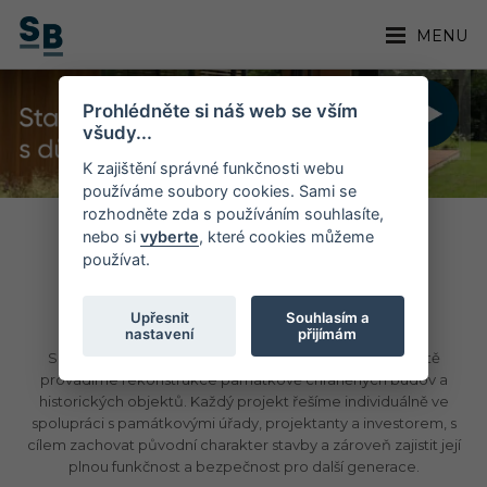
MENU
Prohlédněte si náš web se vším
všudy...
K zajištění správné funkčnosti webu
používáme soubory cookies. Sami se
rozhodněte zda s používáním souhlasíte,
nebo si
vyberte
, které cookies můžeme
HISTORICKÉ BUDOVY
používat.
SKANZENY, KOSTELY, HRADY, ZÁMKY,...
Upřesnit
Souhlasím a
nastavení
přijímám
S respektem k jejich architektonické a kulturní hodnotě
provádíme rekonstrukce památkově chráněných budov a
historických objektů. Každý projekt řešíme individuálně ve
spolupráci s památkovými úřady, projektanty a investorem, s
cílem zachovat původní charakter stavby a zároveň zajistit její
plnou funkčnost a bezpečnost pro další generace.