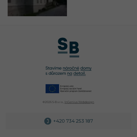
©
2026 S-B s.r.o.,
InGenius Webdesign
+420 734 253 187