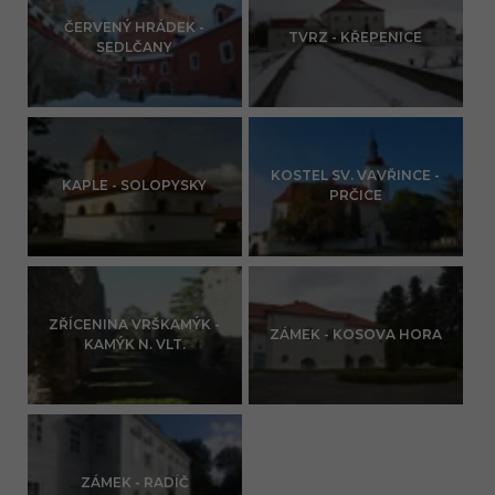
ČERVENÝ HRÁDEK -
TVRZ - KŘEPENICE
SEDLČANY
KOSTEL SV. VAVŘINCE -
KAPLE - SOLOPYSKY
PRČICE
ZŘÍCENINA VRŠKAMÝK -
ZÁMEK - KOSOVA HORA
KAMÝK N. VLT.
ZÁMEK - RADÍČ